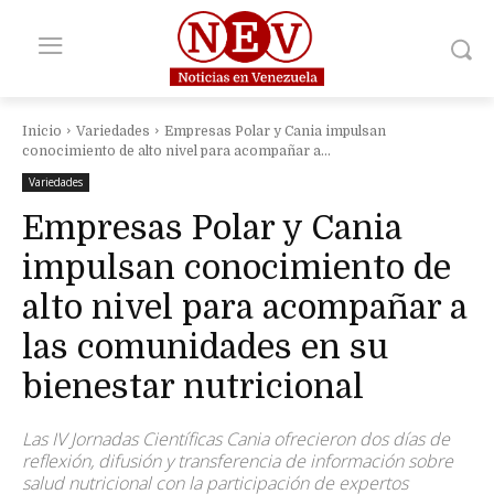
Inicio
Variedades
Empresas Polar y Cania impulsan
conocimiento de alto nivel para acompañar a...
Variedades
Empresas Polar y Cania
impulsan conocimiento de
alto nivel para acompañar a
las comunidades en su
bienestar nutricional
Las IV Jornadas Científicas Cania ofrecieron dos días de
reflexión, difusión y transferencia de información sobre
salud nutricional con la participación de expertos