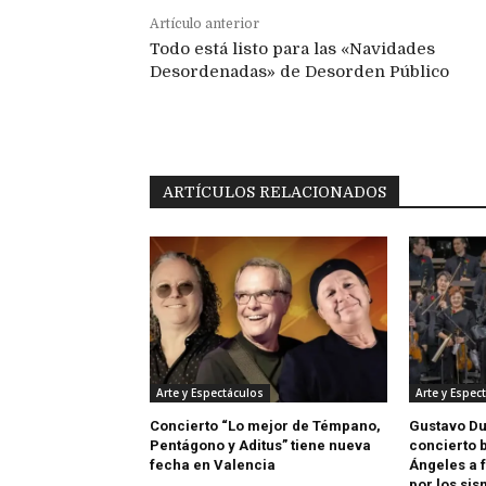
Artículo anterior
Todo está listo para las «Navidades
Desordenadas» de Desorden Público
ARTÍCULOS RELACIONADOS
Arte y Espectáculos
Arte y Espec
Concierto “Lo mejor de Témpano,
Gustavo D
Pentágono y Aditus” tiene nueva
concierto 
fecha en Valencia
Ángeles a 
por los si