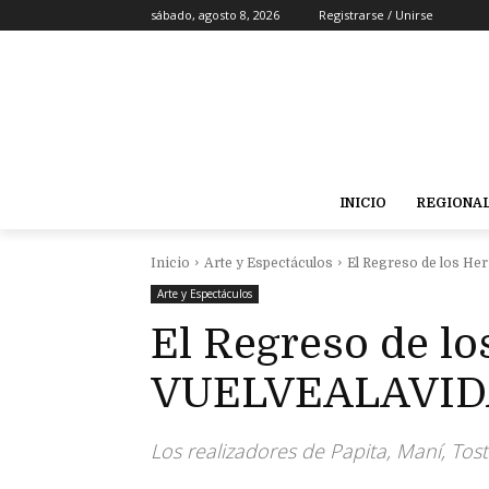
sábado, agosto 8, 2026
Registrarse / Unirse
INICIO
REGIONA
Inicio
Arte y Espectáculos
El Regreso de los 
Arte y Espectáculos
El Regreso de l
VUELVEALAVID
Los realizadores de Papita, Maní, Tos