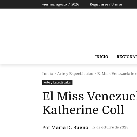
viernes, agosto 7, 2026
Registrarse / Unirse
INICIO
REGIONA
Inicio
Arte y Espectáculos
El Miss Venezuela le 
Arte y Espectáculos
El Miss Venezuel
Katherine Coll
Por
María D. Bueno
17 de octubre de 2025