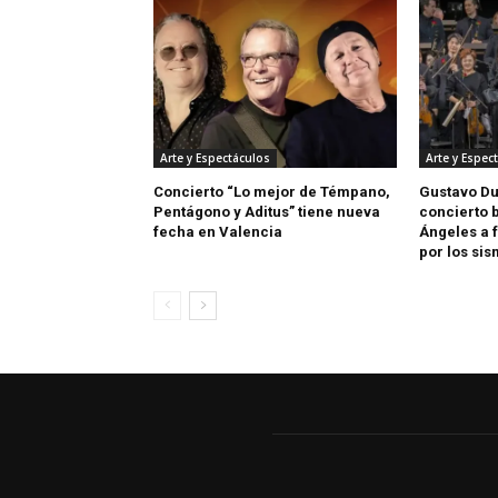
Arte y Espectáculos
Arte y Espec
Concierto “Lo mejor de Témpano,
Gustavo D
Pentágono y Aditus” tiene nueva
concierto 
fecha en Valencia
Ángeles a 
por los si