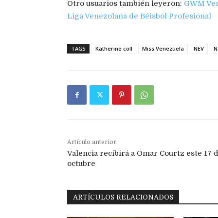
Otro usuarios también leyeron:
GWM Venez
Liga Venezolana de Béisbol Profesional
TAGS
Katherine coll
Miss Venezuela
NEV
N
Artículo anterior
Valencia recibirá a Omar Courtz este 17 
octubre
ARTÍCULOS RELACIONADOS