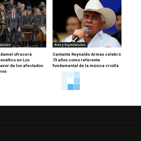
táculos
Arte y Espectáculos
udamel ofrecerá
Cantante Reynaldo Armas celebró
benéfico en Los
73 años como referente
favor de los afectados
fundamental de la música criolla
smos