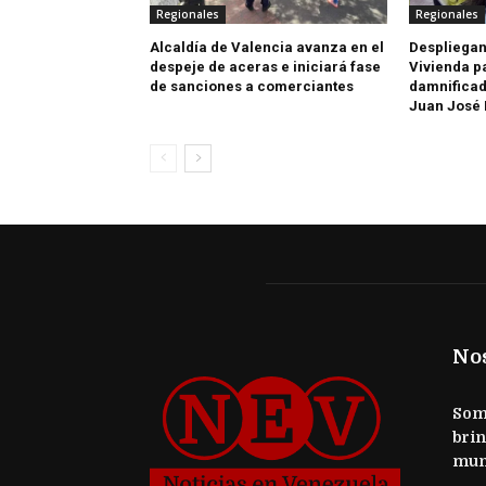
Regionales
Regionales
Alcaldía de Valencia avanza en el
Despliegan
despeje de aceras e iniciará fase
Vivienda p
de sanciones a comerciantes
damnificad
Juan José
No
Somo
brin
mun