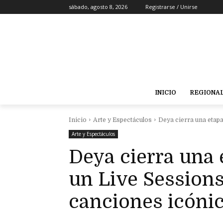
sábado, agosto 8, 2026
Registrarse / Unirse
INICIO
REGIONA
Inicio
Arte y Espectáculos
Deya cierra una etapa
Arte y Espectáculos
Deya cierra una 
un Live Sessions
canciones icóni