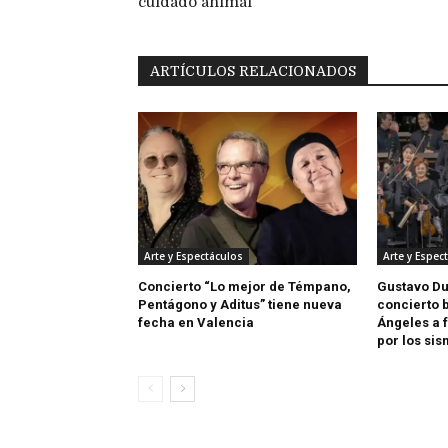
cuidado animal
ARTÍCULOS RELACIONADOS
Arte y Espectáculos
Arte y Espec
Concierto “Lo mejor de Témpano,
Gustavo D
Pentágono y Aditus” tiene nueva
concierto 
fecha en Valencia
Ángeles a 
por los si