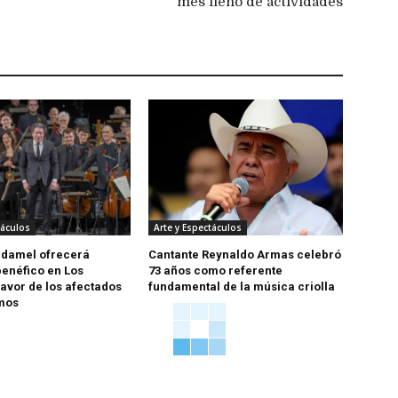
mes lleno de actividades
táculos
Arte y Espectáculos
udamel ofrecerá
Cantante Reynaldo Armas celebró
benéfico en Los
73 años como referente
favor de los afectados
fundamental de la música criolla
smos