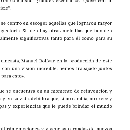
eron conquistar grandes escenarios “Quise cerrar
icie”.
s se centró en escoger aquellas que lograron mayor
ayectoria. Si bien hay otras melodías que también
ialmente significativas tanto para él como para su
 cineasta, Manuel Bolívar en la producción de este
 con una visión increíble, hemos trabajado juntos
para esto».
 que se encuentra en un momento de reinvención y
 y en su vida, debido a que, si no cambia, no crece y
apas y experiencias que le puede brindar el mundo
mitirán emociones y vivencias cargadas de nuevos