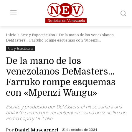
Inicio
Arte y Espectáculos
De la mano de los venezolanos
DeMasters... Farruko rompe esquemas con "Mpenzi...
Arte y Espectáculos
De la mano de los
venezolanos DeMasters…
Farruko rompe esquemas
con «Mpenzi Wangu»
Escrito y producido por DeMasters, el hit se suma a una
brillante carrera que recientemente sumó un sencillo con
Pedro Capó y LiL Cake.
Por
Daniel Muscarneri
21 de octubre de 2024