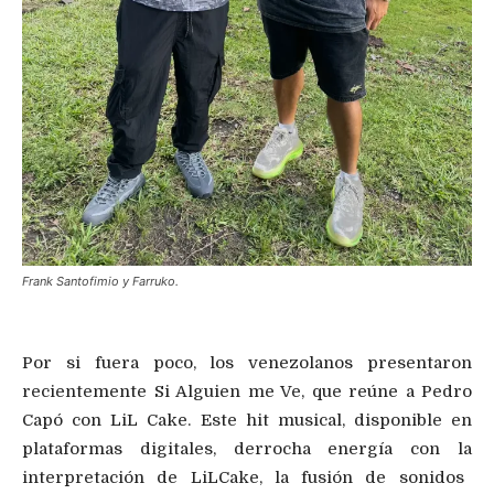
Frank Santofimio y Farruko.
Por si fuera poco,
los venezolanos
presentaron
recientemente
Si Alguien me Ve
,
que reúne a Pedro
Capó con
Li
L
Cake
. E
ste hit musical
, disponible en
plataformas digitales,
derrocha energía
con l
a
interpretación de
LiL
Cake, la
fusión de sonidos