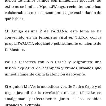
fusión de ritmos latinos con influencias globa
le
s. S
u
éxito
no se limita a
M
penzi
Wangu
, r
ecientemente
ha
n
colaborado en otros lanzamientos que están
dando de
qué hablar:
Mi Amiga es una P
de FARIANA:
e
ste tema se ha
convertido en un fenómeno viral en TikTok, con la
propia FARIANA elogiando públicamente el talento de
DeMasters
.
Pa
‘ La Discoteca
con
Nio
García
y Migrantes:
u
na
fusión explosiva de champeta y ritmos urbanos que
inmediatamente capta la atención del oyente.
Si Alguien Me Ve
: la melodiosa voz de Pedro Capó y el
toque juvenil de la revelación musical
Lil
Cake se
amalga
ma
n
perfectamente junto a
los sonidos
urbanos y la cumbia.