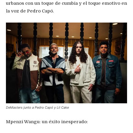
urbanos con
un toque de
cumbia
y el toque emotivo en
la
voz
de
Pedro
Capó
.
DeMasters junto a Pedro Capó y Lil Cake
Mpenzi
Wangu
:
u
n
é
xito
i
nesperado: