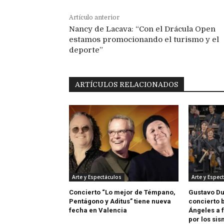
Artículo anterior
Nancy de Lacava: “Con el Drácula Open
estamos promocionando el turismo y el
deporte”
ARTÍCULOS RELACIONADOS
Arte y Espectáculos
Arte y Espec
Concierto “Lo mejor de Témpano,
Gustavo D
Pentágono y Aditus” tiene nueva
concierto 
fecha en Valencia
Ángeles a 
por los si