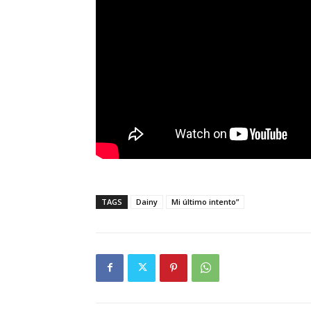
TAGS
Dainy
Mi último intento”