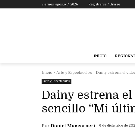
viernes, agosto 7, 2026
Registrarse / Unirse
INICIO
REGIONA
Inicio
Arte y Espectáculos
Dainy estrena el video
Arte y Espectáculos
Dainy estrena el
sencillo “Mi últ
Por
Daniel Muscarneri
6 de diciembre de 20