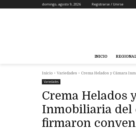
domingo, agosto 9, 2026
Registrarse / Unirse
INICIO
REGIONA
Inicio
Variedades
Crema Helados y Cámara Inmob
Variedades
Crema Helados 
Inmobiliaria del
firmaron conveni