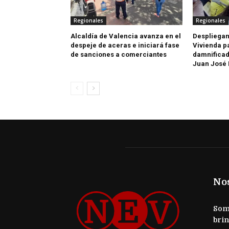
Regionales
Regionales
Alcaldía de Valencia avanza en el
Despliegan
despeje de aceras e iniciará fase
Vivienda p
de sanciones a comerciantes
damnificad
Juan José
No
Somo
brin