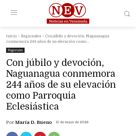
Inicio
Regionales
Con júbilo y devoción, Naguanagua
conmemora 244 años de su elevación como...
Regionales
Con júbilo y devoción,
Naguanagua conmemora
244 años de su elevación
como Parroquia
Eclesiástica
Por
María D. Bueno
15 de mayo de 2026