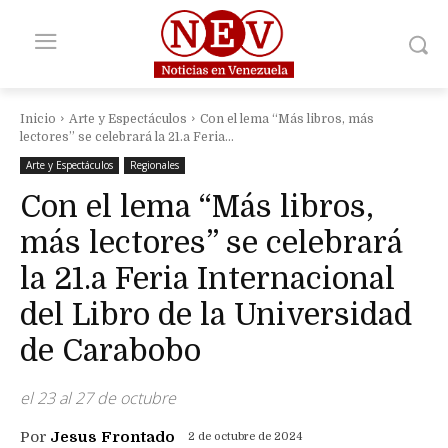
Inicio
Arte y Espectáculos
Con el lema “Más libros, más
lectores” se celebrará la 21.a Feria...
Arte y Espectáculos
Regionales
Con el lema “Más libros,
más lectores” se celebrará
la 21.a Feria Internacional
del Libro de la Universidad
de Carabobo
el 23 al 27 de octubre
Por
Jesus Frontado
2 de octubre de 2024