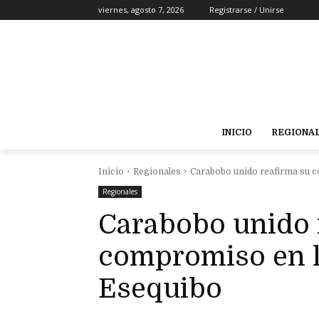
viernes, agosto 7, 2026
Registrarse / Unirse
INICIO
REGIONA
Inicio
Regionales
Carabobo unido reafirma su c
Regionales
Carabobo unido 
compromiso en l
Esequibo