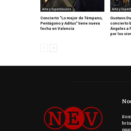
Arte y Espectáculos
Arte y Espec
Concierto “Lo mejor de Témpano,
Gustavo D
Pentágono y Aditus” tiene nueva
concierto 
fecha en Valencia
Ángeles a 
por los si
No
Somo
brin
mun