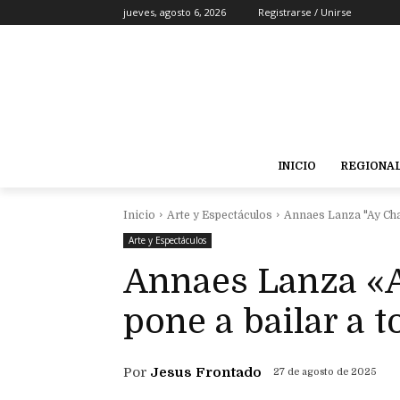
jueves, agosto 6, 2026
Registrarse / Unirse
INICIO
REGIONA
Inicio
Arte y Espectáculos
Annaes Lanza "Ay Cha
Arte y Espectáculos
Annaes Lanza «
pone a bailar a 
Por
Jesus Frontado
27 de agosto de 2025