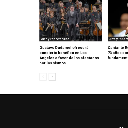
Arte y Espectáculos
Arte y Espec
Gustavo Dudamel ofrecerá
Cantante R
concierto benéfico en Los
73 años co
Ángeles a favor de los afectados
fundamenta
por los sismos