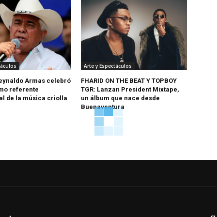
táculos
Arte y Espectáculos
eynaldo Armas celebró
FHARID ON THE BEAT Y TOPBOY
mo referente
TGR: Lanzan President Mixtape,
l de la música criolla
un álbum que nace desde
Buenaventura