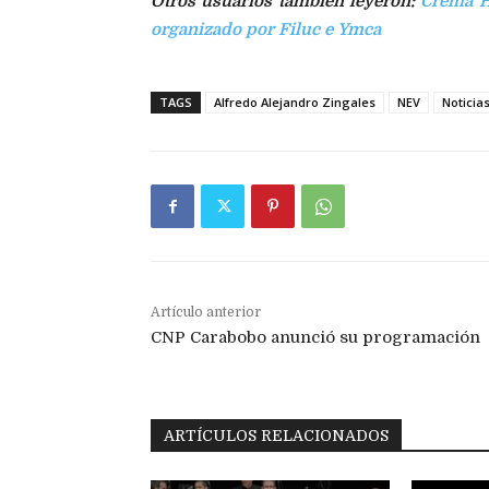
Otros usuarios también leyeron:
Crema H
organizado por Filuc e Ymca
TAGS
Alfredo Alejandro Zingales
NEV
Noticia
Artículo anterior
CNP Carabobo anunció su programación
ARTÍCULOS RELACIONADOS