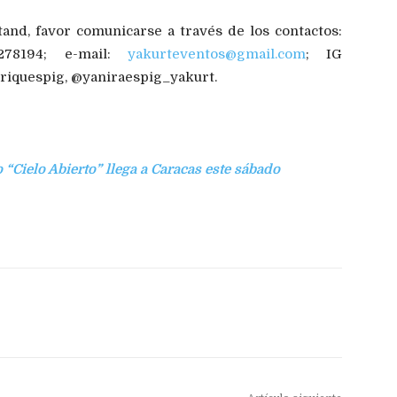
and, favor comunicarse a través de los contactos:
4278194; e-mail:
yakurteventos@gmail.com
; IG
iquespig, @yaniraespig_yakurt.
 “Cielo Abierto” llega a Caracas este sábado