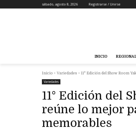
sábado, agosto 8, 2026
Registrarse / Unirse
INICIO
REGIONA
Inicio
Variedades
11° Edición del Show Room Yaku
Variedades
11° Edición del
reúne lo mejor p
memorables